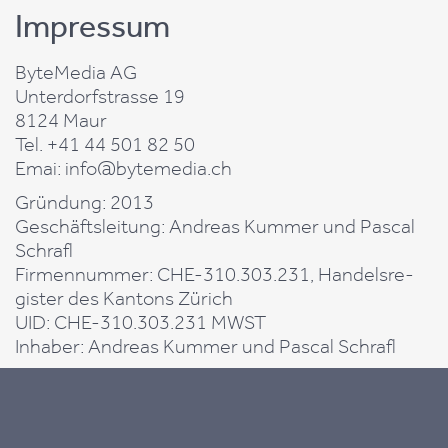
Im­pres­sum
ByteMedia AG
Un­ter­dorf­stras­se 19
8124 Maur
Tel. +41 44 501 82 50
Emai: info@​bytemedia.​ch
Grün­dung: 2013
Ge­schäfts­lei­tung: An­dre­as Kum­mer und Pas­cal
Schrafl
Fir­men­num­mer: CHE-310.303.231, Han­dels­re­
gis­ter des Kan­tons Zü­rich
UID: CHE-310.303.231 MWST
In­ha­ber: An­dre­as Kum­mer und Pas­cal Schrafl