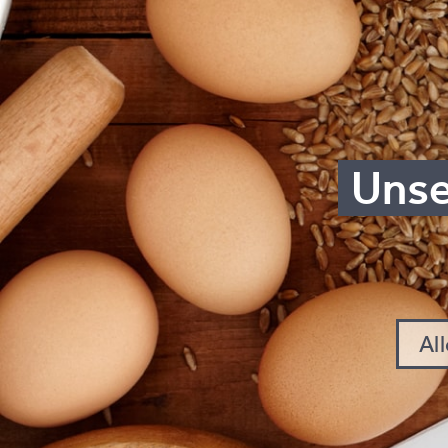
Un­se
Al