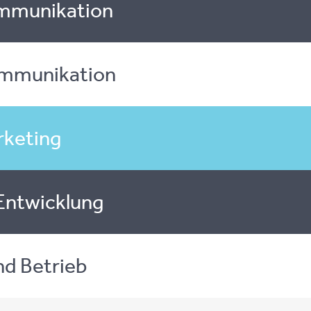
mmunikation
ommunikation
rketing
Entwicklung
d Betrieb