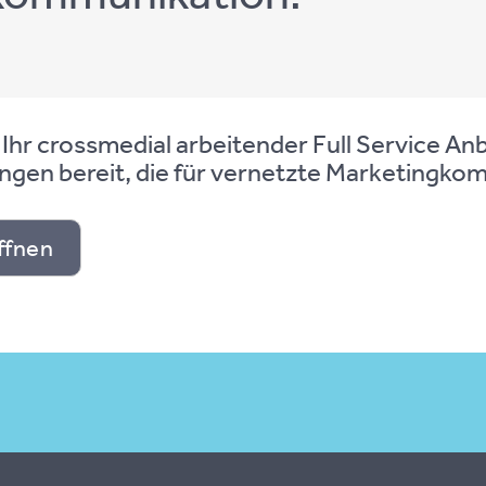
hr cross­me­di­al ar­bei­ten­der Full Ser­vice An­b
n­gen be­reit, die für ver­netz­te Mar­ke­ting­kom­mu
öffnen