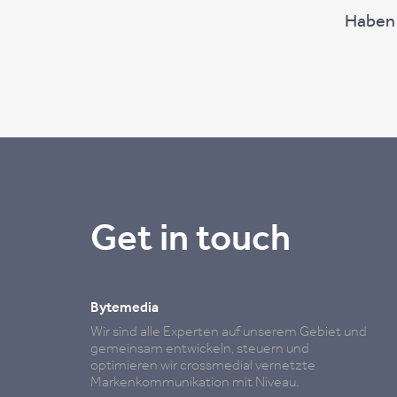
Haben w
Get in touch
Bytemedia
Wir sind alle Experten auf unserem Gebiet und
gemeinsam entwickeln, steuern und
optimieren wir crossmedial vernetzte
Markenkommunikation mit Niveau.