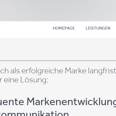
HOMEPAGE
LEISTUNGEN
h als er­folg­rei­che Marke lang­fris­
r eine Lö­sung:
en­te Mar­ken­ent­wick­lung
om­mu­ni­ka­ti­on.