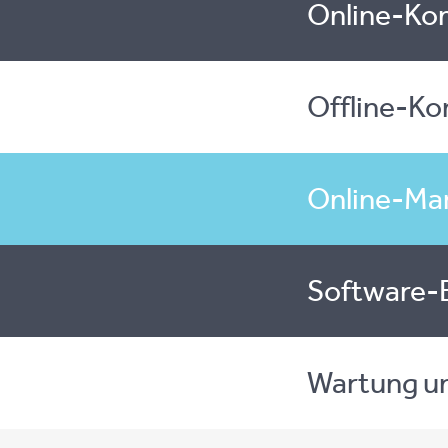
Online-Ko
Offline-K
Online-Ma
Software-
Wartung un