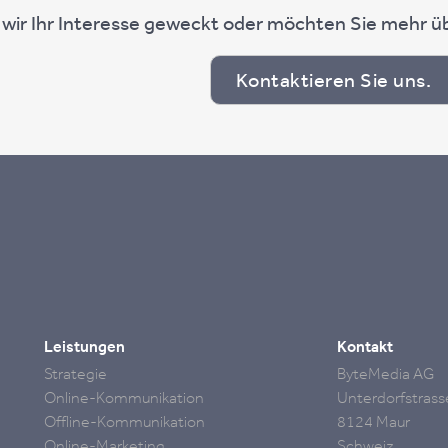
ir Ihr In­ter­es­se ge­weckt oder möch­ten Sie mehr übe
Kontaktieren Sie uns.
Leistungen
Kontakt
Strategie
ByteMedia AG
Online-Kommunikation
Unterdorfstrass
Offline-Kommunikation
8124 Maur
Online-Marketing
Schweiz