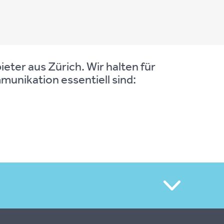
ie­ter aus Zü­rich. Wir hal­ten für
­ni­ka­ti­on es­sen­ti­ell sind: