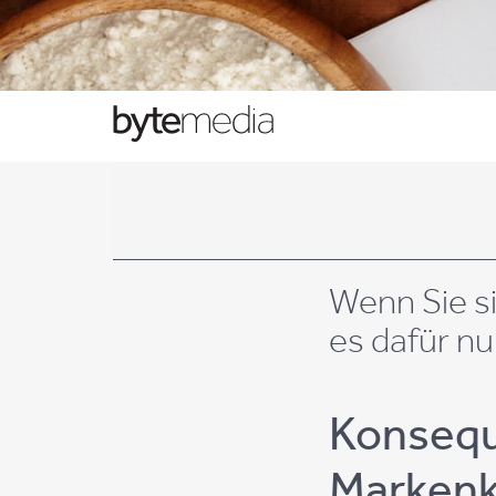
Wenn Sie sic
es dafür nu
Kon­se­qu
Mar­ken­k