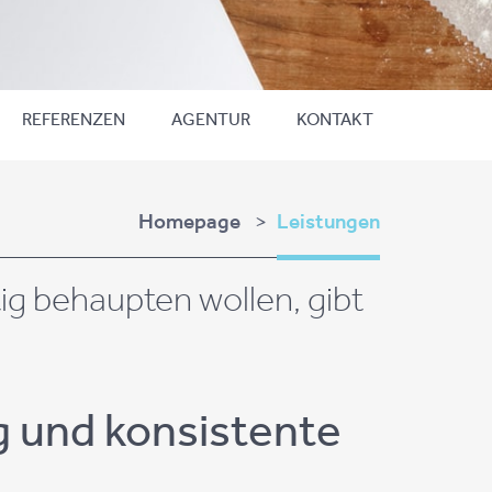
REFERENZEN
AGENTUR
KONTAKT
Homepage
Leistungen
tig be­haup­ten wol­len, gibt
 und kon­sis­ten­te