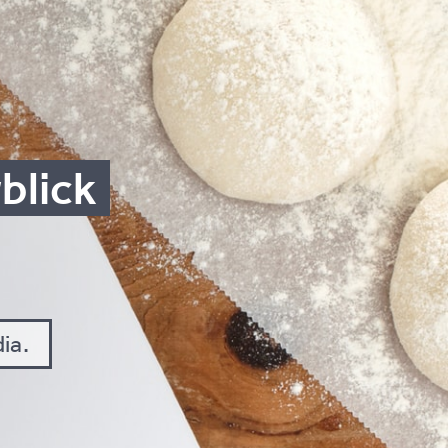
­blick
ia.