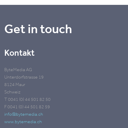
Get in touch
Kontakt
ByteMedia AG
Unterdorfstrasse 19
8124 Maur
Schweiz
T 0041 (0) 44 501 82 50
F 0041 (0) 44 501 82 59
info@bytemedia.ch
www.bytemedia.ch