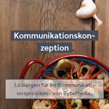
Kom­mu­ni­ka­ti­ons­kon­
Lö­sun­gen für Ihr Kom­mu­ni­ka­ti­
ons­pro­blem - von ByteMedia.