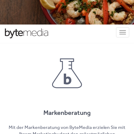
Toggl
naviga
Mar­ken­be­ra­tung
Mit der Markenberatung von ByteMedia erzielen Sie mit
Ihrem Marketingbudget den grösstmöglichen