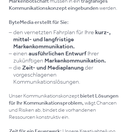
Markenbotschaft
müssen in ein
tragfähiges
Kommunikationskonzept eingebunden
werden.
ByteMedia erstellt für Sie:
den vernetzten Fahrplan für Ihre
kurz-,
mittel- und langfristige
Markenkommunikation.
einen
ausführlichen Entwurf
Ihrer
zukünftigen
Markenkommunikation.
die
Zeit- und Mediaplanung
der
vorgeschlagenen
Kommunikationslösungen.
Unser Kommunikationskonzept
bietet Lösungen
für Ihr Kommunikationsproblem,
wägt Chancen
und Risiken ab, bindet die vorhandenen
Ressourcen konstruktiv ein.
Zeit für ein Feuerwerk:
Unsere Kreativabteilung